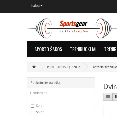
Kalba
SPORTO ŠAKOS
TRENIRUOKLIAI
TRENI
PROFESIONALI ĮRANGA
Dviračiai treniruo
Patikslinkite paiešką
Dvir
Gamintojas
Sole
Spirit