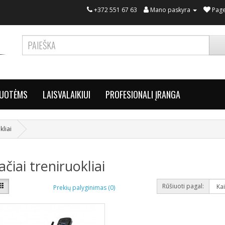
+372 551 67 63
Mano paskyra
Page
RUOTĖMS
LAISVALAIKIUI
PROFESIONALI ĮRANGA
kliai
ačiai treniruokliai
Rūšiuoti pagal:
Prekių palyginimas (0)