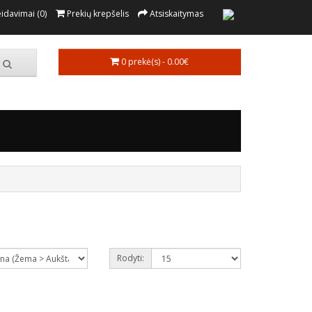
idavimai (0)
Prekių krepšelis
Atsiskaitymas
0 prekė(s) - 0.00€
Rodyti: