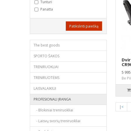
Tunturi
Panatta
Patikslinti paiešką
The best goods
SPORTO ŠAKOS
Dvir
CR9
TRENIRUOKLIAI
5 995
TRENIRUOTĖMS
Be PV
LAISVALAIKIUI
PROFESIONALI ĮRANGA
|<
- Blokiniai treniruokliai
- Laisvų svorių treniruokliai