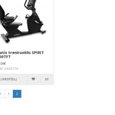
atis treniruoklis SPIRIT
00TFT
.04€
M: 4 834.71€
Į KREPŠELĮ
<
1
2