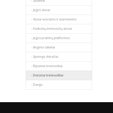
- Suoleliai
- Jėgos stovai
- Stovai svoriams ir svarmenims
- Funkcinių treniruočių stovai
- Jėgos pratimų platformos
- Bėgimo takeliai
- Spiningo dviračiai
- Elipsiniai treniruokiai
- Dviračiai treniruokliai
- Danga