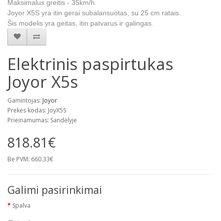
Maksimalus greitis - 35km/h.
Joyor X5S yra itin gerai subalansuotas, su 25 cm ratais.
Šis modelis yra geitas, itin patvarus ir galingas.
Elektrinis paspirtukas
Joyor X5s
Gamintojas:
Joyor
Prekės kodas: JoyX5S
Prieinamumas: Sandėlyje
818.81€
Be PVM: 660.33€
Galimi pasirinkimai
Spalva