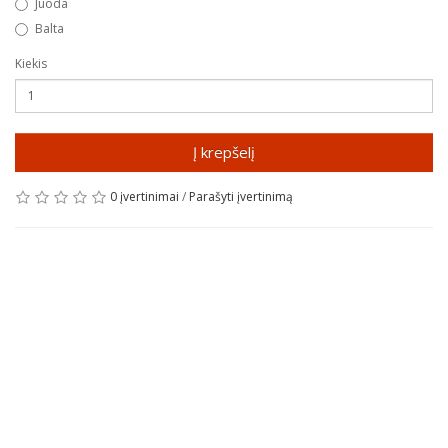
Juoda
Balta
Kiekis
Į krepšelį
0 įvertinimai
/
Parašyti įvertinimą