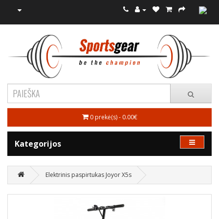
0 prekė(s) - 0.00€
Kategorijos
Elektrinis paspirtukas Joyor X5s