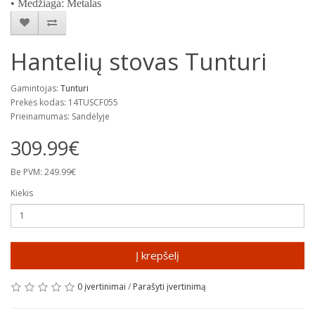
• Medžiaga: Metalas
Hantelių stovas Tunturi
Gamintojas:
Tunturi
Prekės kodas: 14TUSCF055
Prieinamumas: Sandėlyje
309.99€
Be PVM: 249.99€
Kiekis
Į krepšelį
0 įvertinimai
/
Parašyti įvertinimą