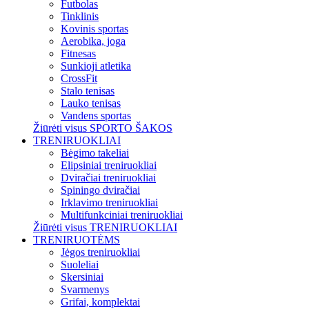
Futbolas
Tinklinis
Kovinis sportas
Aerobika, joga
Fitnesas
Sunkioji atletika
CrossFit
Stalo tenisas
Lauko tenisas
Vandens sportas
Žiūrėti visus SPORTO ŠAKOS
TRENIRUOKLIAI
Bėgimo takeliai
Elipsiniai treniruokliai
Dviračiai treniruokliai
Spiningo dviračiai
Irklavimo treniruokliai
Multifunkciniai treniruokliai
Žiūrėti visus TRENIRUOKLIAI
TRENIRUOTĖMS
Jėgos treniruokliai
Suoleliai
Skersiniai
Svarmenys
Grifai, komplektai