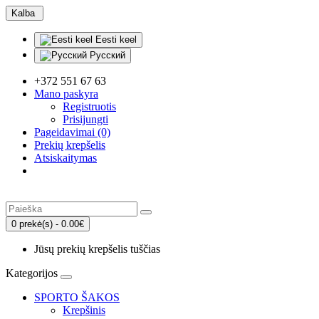
Kalba
Eesti keel
Русский
+372 551 67 63
Mano paskyra
Registruotis
Prisijungti
Pageidavimai (0)
Prekių krepšelis
Atsiskaitymas
0 prekė(s) - 0.00€
Jūsų prekių krepšelis tuščias
Kategorijos
SPORTO ŠAKOS
Krepšinis