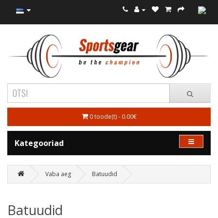
0 toode(t) - 0.00€
Kategooriad
Vaba aeg
Batuudid
Batuudid