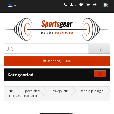
0 toode(t) - 0.00€
Kategooriad
Spordialad
Raskejõustik
Stendid ja pingid
HEX RASKUSTE RIIUL